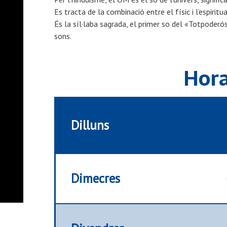
Es tracta
de la combinació
entre el físic i
l’espiritua
És
la síl·laba
sagrada,
el primer so del «Totpoderó
sons.
Hora
Dilluns
Dimecres