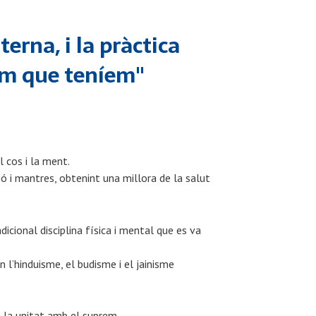
terna, i la pràctica
em que teníem"
l cos i la ment.
ió i mantres, obtenint una millora de la salut
adicional
disciplina física i mental que es va
n l’hinduisme
, el budisme
i el
jainisme
a la
unitat amb el suprem.