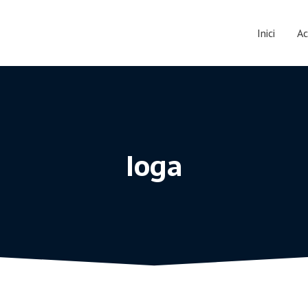
Inici
Ac
Ioga