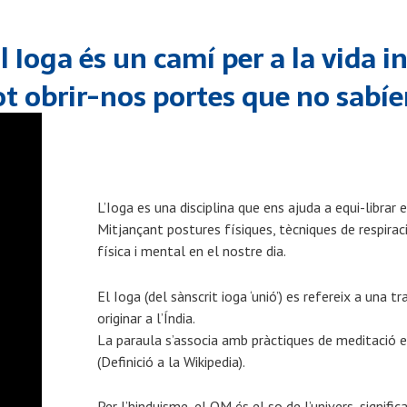
l Ioga és un camí per a la vida in
ot obrir-nos portes que no sabí
L’Ioga es una disciplina que ens ajuda a equi-librar e
Mitjançant postures físiques, tècniques de respirac
física i mental en el nostre dia.
El Ioga (del sànscrit ioga ‘
unió’
)
es
refereix a una
tr
originar a l’Índia.
La paraula
s’associa amb
pràctiques
de meditació
e
(Definició a la Wikipedia)
.
Per l’hinduisme, el OM
és el so
de l’univers
,
signific